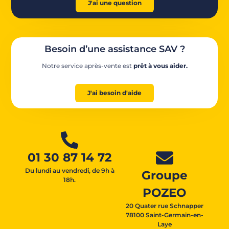
J'ai une question
Besoin d’une assistance SAV ?
Notre service après-vente est
prêt à vous aider.
J'ai besoin d'aide
01 30 87 14 72
Du lundi au vendredi, de 9h à
Groupe
18h.
POZEO
20 Quater rue Schnapper
78100 Saint-Germain-en-
Laye