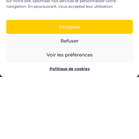
sur notre site, optimiser nos services et personnaliser votre
navigation. En poursuivant, vous acceptez leur utilisation.
Accepter
Refuser
LES PRODUITS POZEO
CHÈQUES CADEAUX
Voir les préférences
CHÈQUES MULTI-ENSEIGNES
CARTE CADEAU
Politique de cookies
CHÈQUE CULTURE
CHÈQUE CINÉMA
CHÈQUE LOISIRS