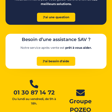
meilleurs solutions.
J'ai une question
Besoin d’une assistance SAV ?
Notre service après-vente est
prêt à vous aider.
J'ai besoin d'aide
01 30 87 14 72
Du lundi au vendredi, de 9h à
Groupe
18h.
POZEO