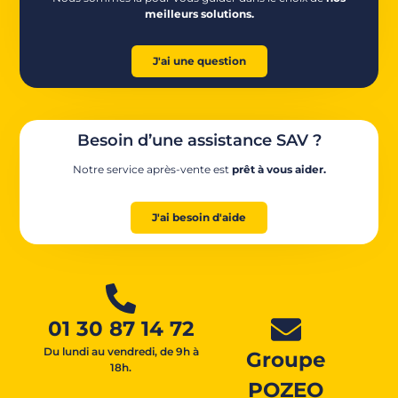
meilleurs solutions.
J'ai une question
Besoin d’une assistance SAV ?
Notre service après-vente est
prêt à vous aider.
J'ai besoin d'aide
01 30 87 14 72
Du lundi au vendredi, de 9h à
Groupe
18h.
POZEO