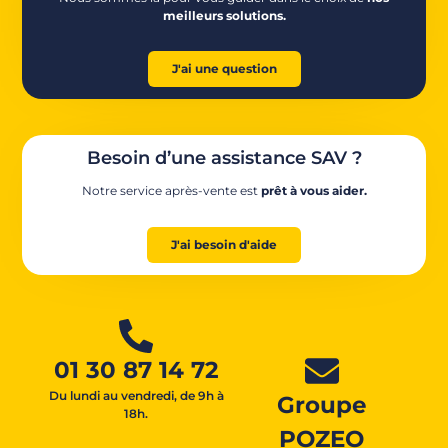
meilleurs solutions.
J'ai une question
Besoin d’une assistance SAV ?
Notre service après-vente est
prêt à vous aider.
J'ai besoin d'aide
01 30 87 14 72
Du lundi au vendredi, de 9h à
Groupe
18h.
POZEO