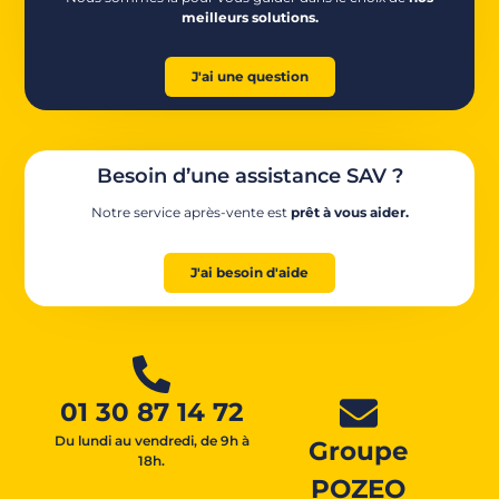
meilleurs solutions.
J'ai une question
Besoin d’une assistance SAV ?
Notre service après-vente est
prêt à vous aider.
J'ai besoin d'aide
01 30 87 14 72
Du lundi au vendredi, de 9h à
Groupe
18h.
POZEO