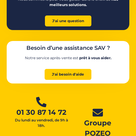
meilleurs solutions.
J'ai une question
Besoin d’une assistance SAV ?
Notre service après-vente est
prêt à vous aider.
J'ai besoin d'aide
01 30 87 14 72
Du lundi au vendredi, de 9h à
Groupe
18h.
POZEO