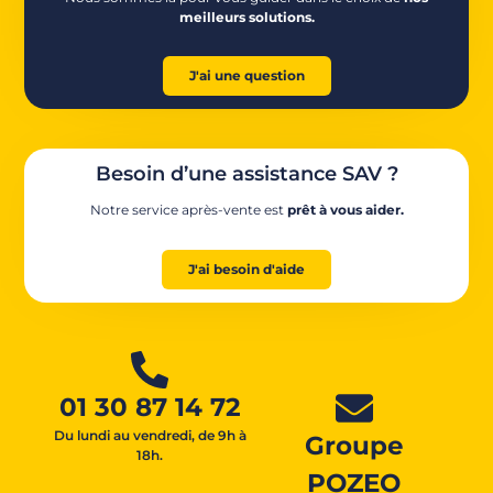
meilleurs solutions.
J'ai une question
Besoin d’une assistance SAV ?
Notre service après-vente est
prêt à vous aider.
J'ai besoin d'aide
01 30 87 14 72
Du lundi au vendredi, de 9h à
Groupe
18h.
POZEO