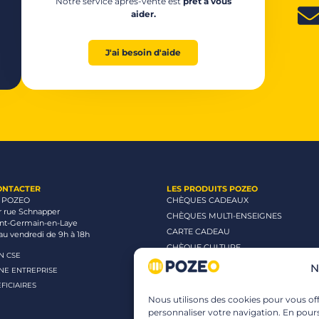
Notre service après-vente est
prêt à vous
aider.
J'ai besoin d'aide
ONTACTER
LES PRODUITS POZEO
 POZEO
CHÈQUES CADEAUX
r rue Schnapper
CHÈQUES MULTI-ENSEIGNES
int-Germain-en-Laye
CARTE CADEAU
au vendredi de 9h à 18h
CHÈQUE CULTURE
UN CSE
CHÈQUE CINÉMA
N
UNE ENTREPRISE
CHÈQUE LOISIRS
FICIAIRES
Nous utilisons des cookies pour vous offr
personnaliser votre navigation. En pours