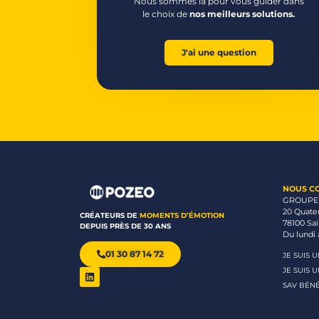
Nous sommes là pour vous guider dans
le choix de
nos meilleurs solutions.
J'ai une question
NOUS C
GROUPE
20 Quate
CRÉATEURS DE
MOMENTS D’ÉMOTION
78100 Sa
DEPUIS PRÈS DE 30 ANS
Du lundi 
01 30 87 14 72
JE SUIS 
JE SUIS 
SAV BÉNÉ