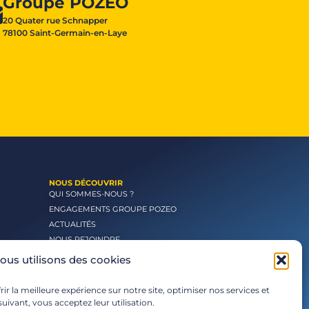
Groupe POZEO
20 Quater rue Schnapper
78100 Saint-Germain-en-Laye
NOUS DÉCOUVRIR
QUI SOMMES-NOUS ?
ENGAGEMENTS GROUPE POZEO
ACTUALITÉS
NOUS REJOINDRE
ous utilisons des cookies
ir la meilleure expérience sur notre site, optimiser nos services et
uivant, vous acceptez leur utilisation.