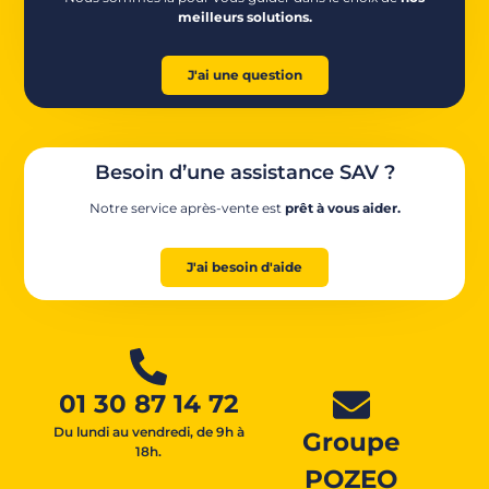
meilleurs solutions.
J'ai une question
Besoin d’une assistance SAV ?
Notre service après-vente est
prêt à vous aider.
J'ai besoin d'aide
01 30 87 14 72
Du lundi au vendredi, de 9h à
Groupe
18h.
POZEO