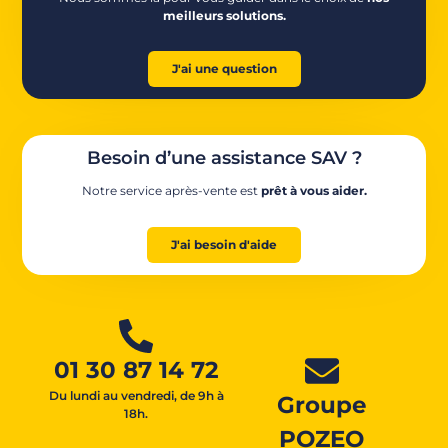
meilleurs solutions.
J'ai une question
Besoin d’une assistance SAV ?
Notre service après-vente est
prêt à vous aider.
J'ai besoin d'aide
01 30 87 14 72
Du lundi au vendredi, de 9h à
Groupe
18h.
POZEO