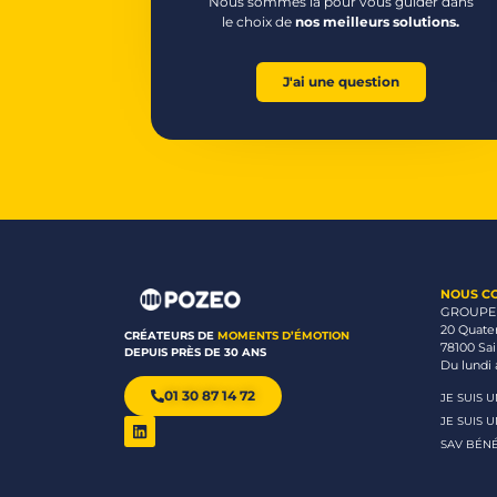
Nous sommes là pour vous guider dans
le choix de
nos meilleurs solutions.
J'ai une question
NOUS C
GROUPE
20 Quate
CRÉATEURS DE
MOMENTS D’ÉMOTION
78100 Sa
DEPUIS PRÈS DE 30 ANS
Du lundi 
01 30 87 14 72
JE SUIS 
JE SUIS 
SAV BÉNÉ