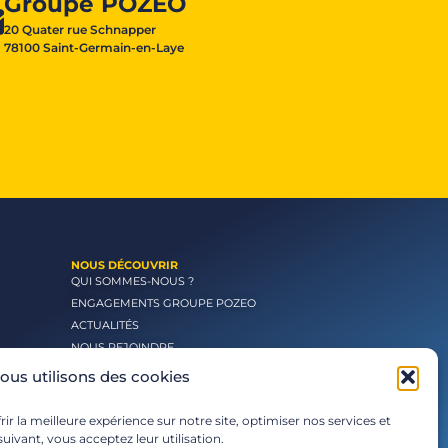
Groupe POZEO
20 Quater rue Schnapper
78100 Saint-Germain-en-Laye
NOUS DÉCOUVRIR
QUI SOMMES-NOUS ?
ENGAGEMENTS GROUPE POZEO
ACTUALITÉS
NOUS REJOINDRE
ous utilisons des cookies
ir la meilleure expérience sur notre site, optimiser nos services et
uivant, vous acceptez leur utilisation.