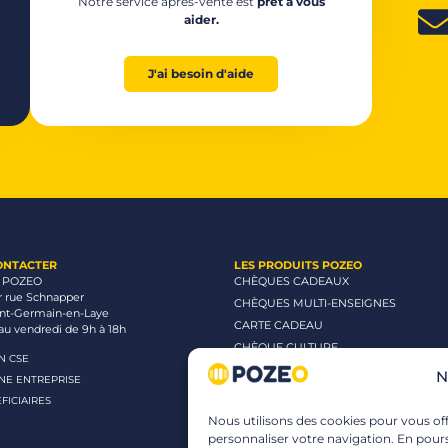
Notre service après-vente est
prêt à vous
aider.
J'ai besoin d'aide
ONTACTER
LES PRODUITS POZEO
 POZEO
CHÈQUES CADEAUX
r rue Schnapper
CHÈQUES MULTI-ENSEIGNES
int-Germain-en-Laye
CARTE CADEAU
au vendredi de 9h à 18h
CHÈQUE CULTURE
UN CSE
CHÈQUE CINÉMA
N
UNE ENTREPRISE
CHÈQUE LOISIRS
FICIAIRES
Nous utilisons des cookies pour vous offr
personnaliser votre navigation. En pours