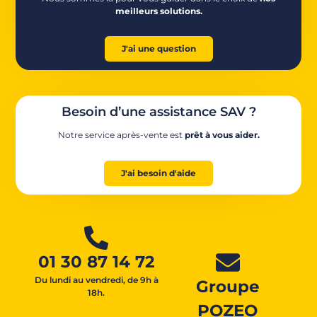
meilleurs solutions.
J'ai une question
Besoin d’une assistance SAV ?
Notre service après-vente est
prêt à vous aider.
J'ai besoin d'aide
01 30 87 14 72
Du lundi au vendredi, de 9h à
Groupe
18h.
POZEO