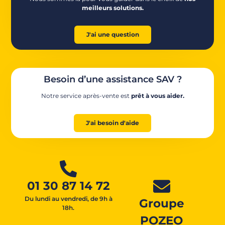
meilleurs solutions.
J'ai une question
Besoin d’une assistance SAV ?
Notre service après-vente est
prêt à vous aider.
J'ai besoin d'aide
01 30 87 14 72
Du lundi au vendredi, de 9h à
Groupe
18h.
POZEO