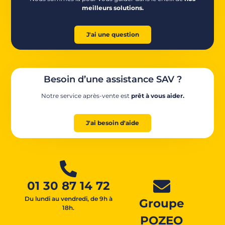
meilleurs solutions.
J'ai une question
Besoin d’une assistance SAV ?
Notre service après-vente est
prêt à vous aider.
J'ai besoin d'aide
01 30 87 14 72
Du lundi au vendredi, de 9h à
Groupe
18h.
POZEO