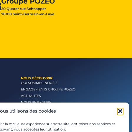
Groupe POZEO
20 Quater rue Schnapper
78100 Saint-Germain-en-Laye
NOUS DÉCOUVRIR
QUI SOMMES-NOUS ?
ENGAGEMENTS GROUPE POZEO
ACTUALITÉS
NOUS REJOINDRE
ous utilisons des cookies
ir la meilleure expérience sur notre site, optimiser nos services et
uivant, vous acceptez leur utilisation.