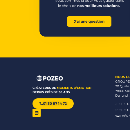
Nous sommes là pour vous guider dans
le choix de
nos meilleurs solutions.
J'ai une question
NOUS C
GROUPE
20 Quate
CRÉATEURS DE
MOMENTS D’ÉMOTION
78100 Sa
DEPUIS PRÈS DE 30 ANS
Du lundi 
01 30 87 14 72
JE SUIS 
JE SUIS 
SAV BÉNÉ