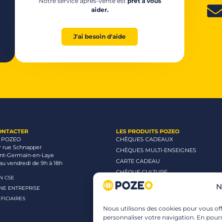
Notre service après-vente est
prêt à vous
aider.
J'ai besoin d'aide
ONTACTER
LES PRODUITS POZEO
 POZEO
CHÈQUES CADEAUX
r rue Schnapper
CHÈQUES MULTI-ENSEIGNES
int-Germain-en-Laye
CARTE CADEAU
au vendredi de 9h à 18h
CHÈQUE CULTURE
UN CSE
CHÈQUE CINÉMA
N
UNE ENTREPRISE
CHÈQUE LOISIRS
FICIAIRES
Nous utilisons des cookies pour vous offr
personnaliser votre navigation. En pours