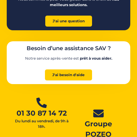
meilleurs solutions.
J'ai une question
Besoin d’une assistance SAV ?
Notre service après-vente est
prêt à vous aider.
J'ai besoin d'aide
01 30 87 14 72
Du lundi au vendredi, de 9h à
Groupe
18h.
POZEO