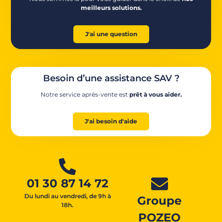
meilleurs solutions.
J'ai une question
Besoin d’une assistance SAV ?
Notre service après-vente est
prêt à vous aider.
J'ai besoin d'aide
01 30 87 14 72
Du lundi au vendredi, de 9h à
Groupe
18h.
POZEO