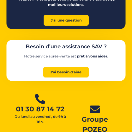
meilleurs solutions.
J'ai une question
Besoin d’une assistance SAV ?
Notre service après-vente est
prêt à vous aider.
J'ai besoin d'aide
01 30 87 14 72
Du lundi au vendredi, de 9h à
Groupe
18h.
POZEO