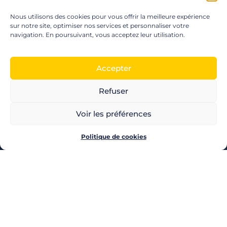
Nous utilisons des cookies pour vous offrir la meilleure expérience
sur notre site, optimiser nos services et personnaliser votre
navigation. En poursuivant, vous acceptez leur utilisation.
Accepter
Refuser
LES PRODUITS POZEO
Voir les préférences
CHÈQUES CADEAUX
CHÈQUES MULTI-ENSEIGNES
CARTE CADEAU
Politique de cookies
CHÈQUE CULTURE
CHÈQUE CINÉMA
CHÈQUE LOISIRS