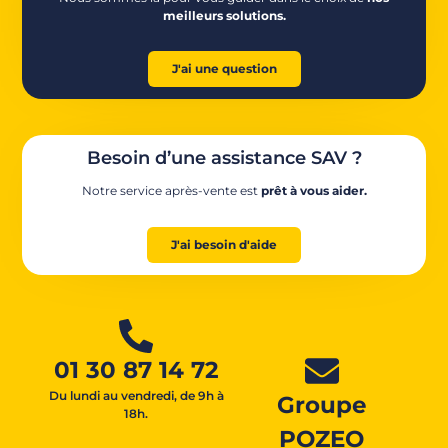
meilleurs solutions.
J'ai une question
Besoin d’une assistance SAV ?
Notre service après-vente est
prêt à vous aider.
J'ai besoin d'aide
01 30 87 14 72
Du lundi au vendredi, de 9h à
Groupe
18h.
POZEO