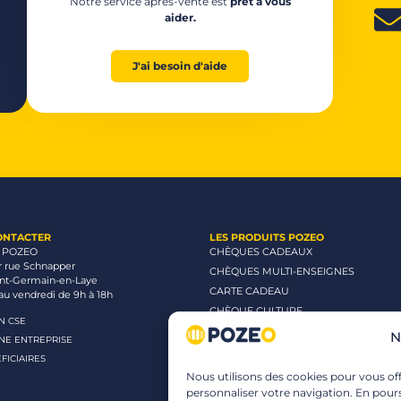
Notre service après-vente est
prêt à vous
aider.
J'ai besoin d'aide
ONTACTER
LES PRODUITS POZEO
 POZEO
CHÈQUES CADEAUX
r rue Schnapper
CHÈQUES MULTI-ENSEIGNES
int-Germain-en-Laye
CARTE CADEAU
au vendredi de 9h à 18h
CHÈQUE CULTURE
UN CSE
CHÈQUE CINÉMA
N
UNE ENTREPRISE
CHÈQUE LOISIRS
FICIAIRES
Nous utilisons des cookies pour vous offr
personnaliser votre navigation. En pours