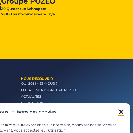
Groupe POZEO
20 Quater rue Schnapper
78100 Saint-Germain-en-Laye
NOUS DÉCOUVRIR
QUI SOMMES-NOUS ?
ENGAGEMENTS GROUPE POZEO
ACTUALITÉS
NOUS REJOINDRE
ous utilisons des cookies
ir la meilleure expérience sur notre site, optimiser nos services et
uivant, vous acceptez leur utilisation.