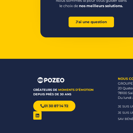
Nous sommes là pour vous guider dans
le choix de
nos meilleurs solutions.
J'ai une question
NOUS C
GROUPE
20 Quate
CRÉATEURS DE
MOMENTS D’ÉMOTION
78100 Sa
DEPUIS PRÈS DE 30 ANS
Du lundi 
01 30 87 14 72
JE SUIS 
JE SUIS 
SAV BÉNÉ