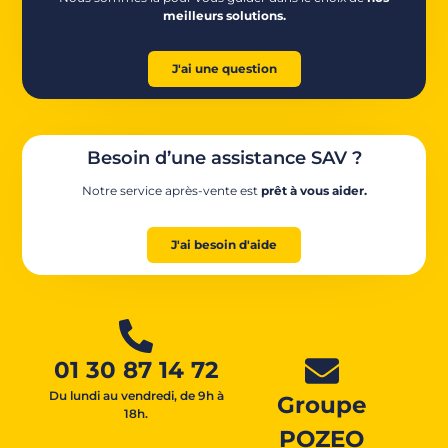
meilleurs solutions.
J'ai une question
Besoin d’une assistance SAV ?
Notre service après-vente est
prêt à vous aider.
J'ai besoin d'aide
01 30 87 14 72
Du lundi au vendredi, de 9h à
Groupe
18h.
POZEO