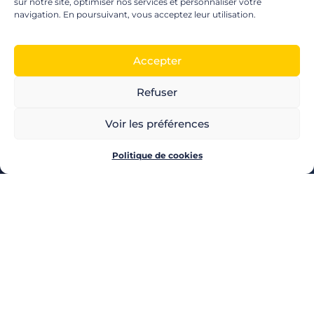
sur notre site, optimiser nos services et personnaliser votre
navigation. En poursuivant, vous acceptez leur utilisation.
Accepter
Refuser
LES PRODUITS POZEO
CHÈQUES CADEAUX
Voir les préférences
CHÈQUES MULTI-ENSEIGNES
CARTE CADEAU
Politique de cookies
CHÈQUE CULTURE
CHÈQUE CINÉMA
CHÈQUE LOISIRS