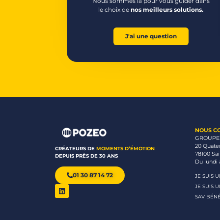
Nous sommes là pour vous guider dans
le choix de
nos meilleurs solutions.
J'ai une question
NOUS C
GROUPE
20 Quate
CRÉATEURS DE
MOMENTS D’ÉMOTION
78100 Sa
DEPUIS PRÈS DE 30 ANS
Du lundi 
01 30 87 14 72
JE SUIS 
JE SUIS 
SAV BÉNÉ