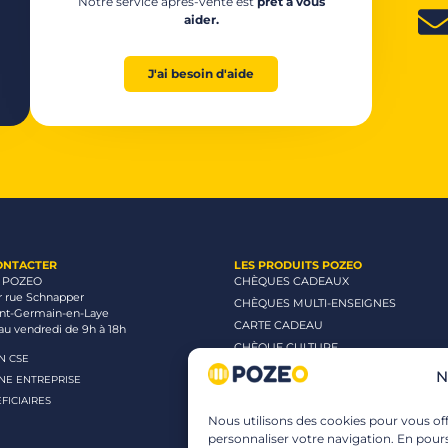
Notre service après-vente est
prêt à vous
aider.
J'ai besoin d'aide
ONTACTER
LES PRODUITS POZEO
 POZEO
CHÈQUES CADEAUX
r rue Schnapper
CHÈQUES MULTI-ENSEIGNES
int-Germain-en-Laye
CARTE CADEAU
au vendredi de 9h à 18h
CHÈQUE CULTURE
UN CSE
CHÈQUE CINÉMA
N
UNE ENTREPRISE
CHÈQUE LOISIRS
FICIAIRES
Nous utilisons des cookies pour vous offr
personnaliser votre navigation. En pours