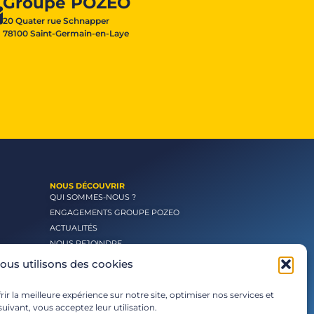
Groupe POZEO
20 Quater rue Schnapper
78100 Saint-Germain-en-Laye
NOUS DÉCOUVRIR
QUI SOMMES-NOUS ?
ENGAGEMENTS GROUPE POZEO
ACTUALITÉS
NOUS REJOINDRE
ous utilisons des cookies
ir la meilleure expérience sur notre site, optimiser nos services et
uivant, vous acceptez leur utilisation.