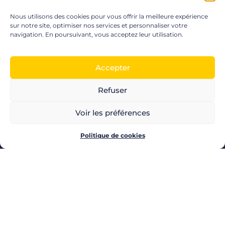
Nous utilisons des cookies pour vous offrir la meilleure expérience
sur notre site, optimiser nos services et personnaliser votre
navigation. En poursuivant, vous acceptez leur utilisation.
Accepter
Refuser
LES PRODUITS POZEO
Voir les préférences
CHÈQUES CADEAUX
CHÈQUES MULTI-ENSEIGNES
CARTE CADEAU
Politique de cookies
CHÈQUE CULTURE
CHÈQUE CINÉMA
CHÈQUE LOISIRS