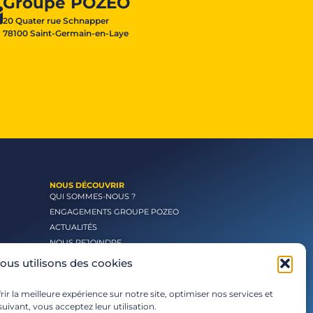
Groupe POZEO
20 Quater rue Schnapper
78100 Saint-Germain-en-Laye
NOUS DÉCOUVRIR
QUI SOMMES-NOUS ?
ENGAGEMENTS GROUPE POZEO
ACTUALITÉS
NOUS REJOINDRE
ous utilisons des cookies
ir la meilleure expérience sur notre site, optimiser nos services et
uivant, vous acceptez leur utilisation.