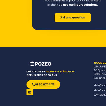
Nous sommes là pour vous guider dans
le choix de
nos meilleurs solutions.
J'ai une question
NOUS C
GROUPE
20 Quate
CRÉATEURS DE
MOMENTS D’ÉMOTION
78100 Sa
DEPUIS PRÈS DE 30 ANS
Du lundi 
01 30 87 14 72
JE SUIS 
JE SUIS 
SAV BÉNÉ