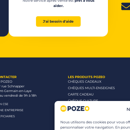
Notre service après-vente est
prêt à vous
aider.
J'ai besoin d'aide
ONTACTER
LES PRODUITS POZEO
 POZEO
CHÈQUES CADEAUX
r rue Schnapper
CHÈQUES MULTI-ENSEIGNES
int-Germain-en-Laye
CARTE CADEAU
au vendredi de 9h à 18h
CHÈQUE CULTURE
UN CSE
CHÈQUE CINÉMA
N
UNE ENTREPRISE
CHÈQUE LOISIRS
FICIAIRES
Nous utilisons des cookies pour vous offr
personnaliser votre navigation. En pours