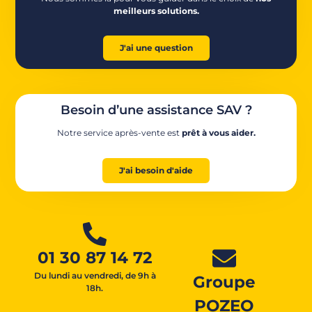
meilleurs solutions.
J'ai une question
Besoin d’une assistance SAV ?
Notre service après-vente est
prêt à vous aider.
J'ai besoin d'aide
01 30 87 14 72
Du lundi au vendredi, de 9h à
Groupe
18h.
POZEO