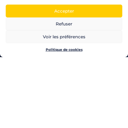
Accepter
Refuser
LES PRODUITS POZEO
CHÈQUES CADEAUX
CHÈQUES MULTI-ENSEIGNES
Voir les préférences
CARTE CADEAU
CHÈQUE CULTURE
Politique de cookies
CHÈQUE CINÉMA
CHÈQUE LOISIRS